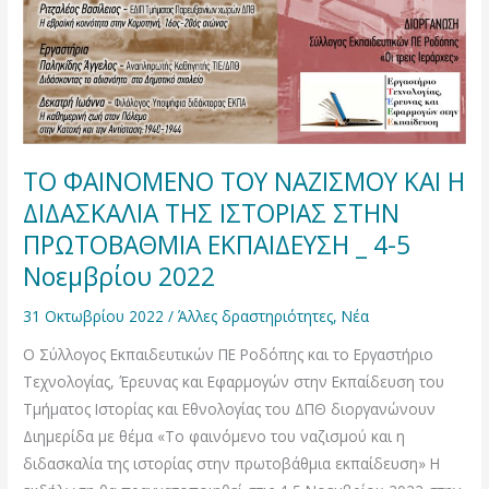
ΔΙΔΑΣΚΑΛΙΑ
ΤΗΣ
ΙΣΤΟΡΙΑΣ
ΣΤΗΝ
ΠΡΩΤΟΒΑΘΜΙΑ
ΕΚΠΑΙΔΕΥΣΗ
_
ΤΟ ΦΑΙΝΟΜΕΝΟ ΤΟΥ ΝΑΖΙΣΜΟΥ ΚΑΙ Η
4-
ΔΙΔΑΣΚΑΛΙΑ ΤΗΣ ΙΣΤΟΡΙΑΣ ΣΤΗΝ
5
ΠΡΩΤΟΒΑΘΜΙΑ ΕΚΠΑΙΔΕΥΣΗ _ 4-5
Νοεμβρίου
Νοεμβρίου 2022
2022
31 Οκτωβρίου 2022
/
Άλλες δραστηριότητες
,
Νέα
Ο Σύλλογος Εκπαιδευτικών ΠΕ Ροδόπης και το Εργαστήριο
Τεχνολογίας, Έρευνας και Εφαρμογών στην Εκπαίδευση του
Τμήματος Ιστορίας και Εθνολογίας του ΔΠΘ διοργανώνουν
Διημερίδα με θέμα «Το φαινόμενο του ναζισμού και η
διδασκαλία της ιστορίας στην πρωτοβάθμια εκπαίδευση» Η