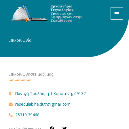
Μετάβαση
ΚΎΡΙ
στο
ΜΕΝ
περιεχόμενο
Επικοινωνία
Επικοινωνήστε μαζί μας
Παναγή Τσαλδάρη 1 Κομοτηνή, 69132
resedulab.he.duth@gmail.com
25310 39468
F
T