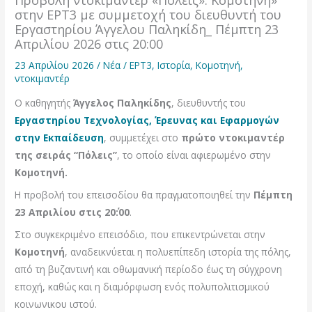
στην ΕΡΤ3 με συμμετοχή του διευθυντή του
Εργαστηρίου Άγγελου Παληκίδη_ Πέμπτη 23
Απριλίου 2026 στις 20:00
23 Απριλίου 2026
/
Νέα
/
ΕΡΤ3
,
Ιστορία
,
Κομοτηνή
,
ντοκιμαντέρ
Ο καθηγητής
Άγγελος Παληκίδης
, διευθυντής του
Εργαστηρίου Τεχνολογίας, Έρευνας και Εφαρμογών
στην Εκπαίδευση
, συμμετέχει στο
πρώτο ντοκιμαντέρ
της σειράς “Πόλεις”
, το οποίο είναι αφιερωμένο στην
Κομοτηνή.
Η προβολή του επεισοδίου θα πραγματοποιηθεί την
Πέμπτη
23 Απριλίου στις 20΄:00
.
Στο συγκεκριμένο επεισόδιο, που επικεντρώνεται στην
Κομοτηνή
, αναδεικνύεται η πολυεπίπεδη ιστορία της πόλης,
από τη βυζαντινή και οθωμανική περίοδο έως τη σύγχρονη
εποχή, καθώς και η διαμόρφωση ενός πολυπολιτισμικού
κοινωνικου ιστού.