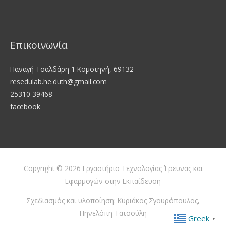
Επικοινωνία
Παναγή Τσαλδάρη 1 Κομοτηνή, 69132
resedulab.he.duth@gmail.com
25310 39468
facebook
Copyright © 2026
Εργαστήριο Τεχνολογίας Έρευνας και
Εφαρμογών στην Εκπαίδευση
Σχεδιασμός και υλοποίηση: Κυριάκος Σγουρόπουλος,
Πηνελόπη Τατσούλη
Greek
▼